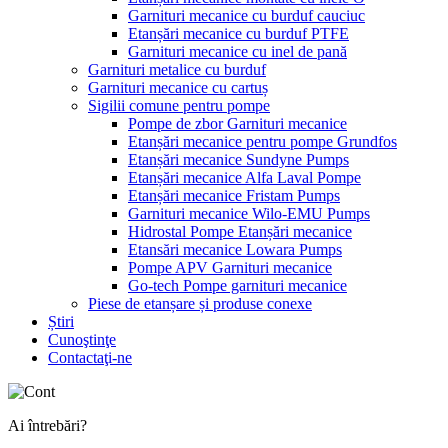
Garnituri mecanice cu burduf cauciuc
Etanșări mecanice cu burduf PTFE
Garnituri mecanice cu inel de pană
Garnituri metalice cu burduf
Garnituri mecanice cu cartuș
Sigilii comune pentru pompe
Pompe de zbor Garnituri mecanice
Etanșări mecanice pentru pompe Grundfos
Etanșări mecanice Sundyne Pumps
Etanșări mecanice Alfa Laval Pompe
Etanșări mecanice Fristam Pumps
Garnituri mecanice Wilo-EMU Pumps
Hidrostal Pompe Etanșări mecanice
Etansări mecanice Lowara Pumps
Pompe APV Garnituri mecanice
Go-tech Pompe garnituri mecanice
Piese de etanșare și produse conexe
Știri
Cunoştinţe
Contactaţi-ne
Ai întrebări?