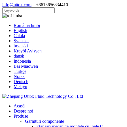
info@uttox.com
+8613656834410
Limba
România limbi
English
Català
Svenska
hrvatski
Kreyòl Ayisyen
dansk
Indonesia
Bai Miaowen
Türkçe
Norsk
Deutsch
Melayu
Acasă
Despre noi
Produse
Garnituri componente
Etanșări mecanice montate cu inele O