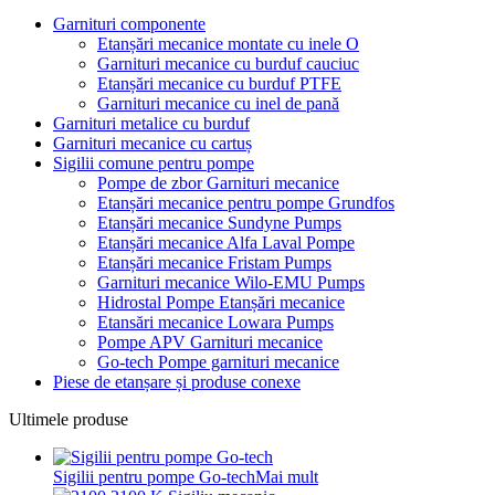
Garnituri componente
Etanșări mecanice montate cu inele O
Garnituri mecanice cu burduf cauciuc
Etanșări mecanice cu burduf PTFE
Garnituri mecanice cu inel de pană
Garnituri metalice cu burduf
Garnituri mecanice cu cartuș
Sigilii comune pentru pompe
Pompe de zbor Garnituri mecanice
Etanșări mecanice pentru pompe Grundfos
Etanșări mecanice Sundyne Pumps
Etanșări mecanice Alfa Laval Pompe
Etanșări mecanice Fristam Pumps
Garnituri mecanice Wilo-EMU Pumps
Hidrostal Pompe Etanșări mecanice
Etansări mecanice Lowara Pumps
Pompe APV Garnituri mecanice
Go-tech Pompe garnituri mecanice
Piese de etanșare și produse conexe
Ultimele produse
Sigilii pentru pompe Go-tech
Mai mult