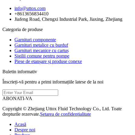
info@uttox.com
+8613656834410
Jiafeng Road, Chengxi Industrial Park, Jiaxing, Zhejiang
Categoria de produse
Garnituri componente
Garnituri metalice cu burduf
Garnituri mecanice cu cartuș
Sigilii comune pentru pompe
Piese de etanșare și produse conexe
Buletin informativ
Înscrieți-vă pentru a primi informațiile latese de la noi
ABONATI-VA
Copyright © Zhejiang Uttox Fluid Technology Co., Ltd. Toate
drepturile rezervate.
Setarea de confidențialitate
Acasă
Despre noi