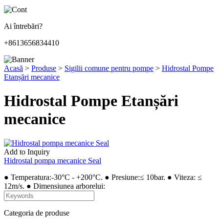
Ai întrebări?
+8613656834410
Acasă
>
Produse
>
Sigilii comune pentru pompe
>
Hidrostal Pompe
Etanșări mecanice
Hidrostal Pompe Etanșări
mecanice
Add to Inquiry
Hidrostal pompa mecanice Seal
● Temperatura:-30°C - +200°C. ● Presiune:≤ 10bar. ● Viteza: ≤
12m/s. ● Dimensiunea arborelui:
Categoria de produse