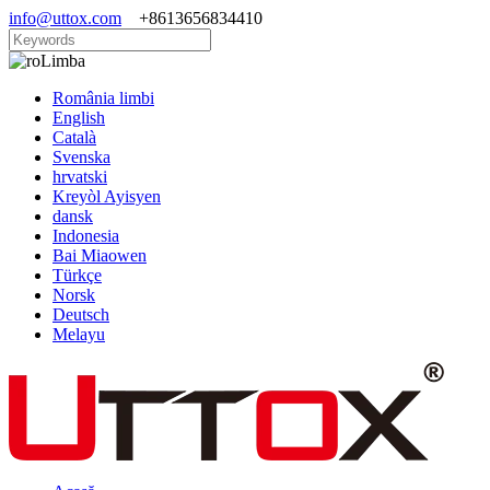
info@uttox.com
+8613656834410
Limba
România limbi
English
Català
Svenska
hrvatski
Kreyòl Ayisyen
dansk
Indonesia
Bai Miaowen
Türkçe
Norsk
Deutsch
Melayu