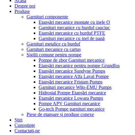
Acasă
Despre noi
Produse
Garnituri componente
Etanșări mecanice montate cu inele O
Garnituri mecanice cu burduf cauciuc
Etanșări mecanice cu burduf PTFE
Garnituri mecanice cu inel de pană
Garnituri metalice cu burduf
Garnituri mecanice cu cartuș
Sigilii comune pentru pompe
Pompe de zbor Garnituri mecanice
Etanșări mecanice pentru pompe Grundfos
Etanșări mecanice Sundyne Pumps
Etanșări mecanice Alfa Laval Pompe
Etanșări mecanice Fristam Pumps
Garnituri mecanice Wilo-EMU Pumps
Hidrostal Pompe Etanșări mecanice
Etansări mecanice Lowara Pumps
Pompe APV Garnituri mecanice
Go-tech Pompe garnituri mecanice
Piese de etanșare și produse conexe
Știri
Cunoştinţe
Contactaţi-ne