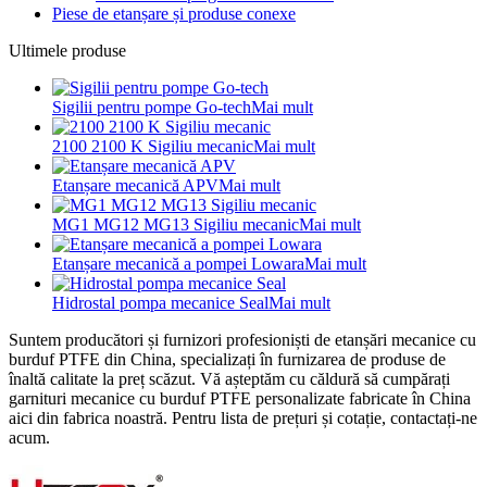
Piese de etanșare și produse conexe
Ultimele produse
Sigilii pentru pompe Go-tech
Mai mult
2100 2100 K Sigiliu mecanic
Mai mult
Etanșare mecanică APV
Mai mult
MG1 MG12 MG13 Sigiliu mecanic
Mai mult
Etanșare mecanică a pompei Lowara
Mai mult
Hidrostal pompa mecanice Seal
Mai mult
Suntem producători și furnizori profesioniști de etanșări mecanice cu
burduf PTFE din China, specializați în furnizarea de produse de
înaltă calitate la preț scăzut. Vă așteptăm cu căldură să cumpărați
garnituri mecanice cu burduf PTFE personalizate fabricate în China
aici din fabrica noastră. Pentru lista de prețuri și cotație, contactați-ne
acum.