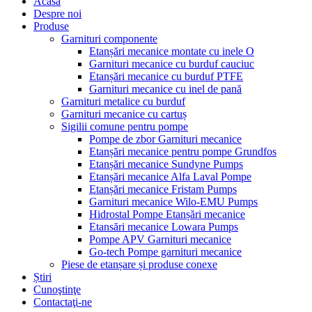
Acasă
Despre noi
Produse
Garnituri componente
Etanșări mecanice montate cu inele O
Garnituri mecanice cu burduf cauciuc
Etanșări mecanice cu burduf PTFE
Garnituri mecanice cu inel de pană
Garnituri metalice cu burduf
Garnituri mecanice cu cartuș
Sigilii comune pentru pompe
Pompe de zbor Garnituri mecanice
Etanșări mecanice pentru pompe Grundfos
Etanșări mecanice Sundyne Pumps
Etanșări mecanice Alfa Laval Pompe
Etanșări mecanice Fristam Pumps
Garnituri mecanice Wilo-EMU Pumps
Hidrostal Pompe Etanșări mecanice
Etansări mecanice Lowara Pumps
Pompe APV Garnituri mecanice
Go-tech Pompe garnituri mecanice
Piese de etanșare și produse conexe
Știri
Cunoştinţe
Contactaţi-ne