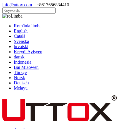
info@uttox.com
+8613656834410
Limba
România limbi
English
Català
Svenska
hrvatski
Kreyòl Ayisyen
dansk
Indonesia
Bai Miaowen
Türkçe
Norsk
Deutsch
Melayu