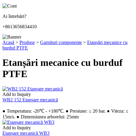
Ai întrebări?
+8613656834410
Acasă
>
Produse
>
Garnituri componente
>
Etanșări mecanice cu
burduf PTFE
Etanșări mecanice cu burduf
PTFE
Add to Inquiry
WB2 152 Etanșare mecanică
● Temperatura: -20℃ - +180℃. ● Presiune: ≤ 20 bar. ● Viteza: ≤
15m/s. ● Dimensiunea arborelui: 25mm
Add to Inquiry
Etanșare mecanică WB3