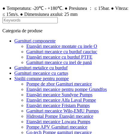
● Temperatura: -20℃ - +180℃. ● Presiunea ： ≤ 15bar. ● Viteza:
≤ 15m/s. ● Dimensiunea axului: 25 mm
Categoria de produse
Garnituri componente
Etanșări mecanice montate cu inele O
Garnituri mecanice cu burduf cauciuc
Etanșări mecanice cu burduf PTFE
Garnituri mecanice cu inel de pană
Garnituri metalice cu burduf
Garnituri mecanice cu cartuș
Sigilii comune pentru pompe
Pompe de zbor Garnituri mecanice
Etanșări mecanice pentru pompe Grundfos
Etanșări mecanice Sundyne Pumps
Etanșări mecanice Alfa Laval Pompe
Etanșări mecanice Fristam Pumps
Garnituri mecanice Wilo-EMU Pumps
Hidrostal Pompe Etanșări mecanice
Etansări mecanice Lowara Pumps
Pompe APV Garnituri mecanice
Go-tech Pompe garnituri mecanice