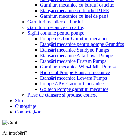
Garnituri mecanice cu burduf cauciuc
Etanșări mecanice cu burduf PTFE
Garnituri mecanice cu inel de pană
Garnituri metalice cu burduf
Garnituri mecanice cu cartuș
Sigilii comune pentru pompe
Pompe de zbor Garnituri mecanice
Etanșări mecanice pentru pompe Grundfos
Etanșări mecanice Sundyne Pumps
Etanșări mecanice Alfa Laval Pompe
Etanșări mecanice Fristam Pumps
Garnituri mecanice Wilo-EMU Pumps
Hidrostal Pompe Etanșări mecanice
Etansări mecanice Lowara Pumps
Pompe APV Garnituri mecanice
Go-tech Pompe garnituri mecanice
Piese de etanșare și produse conexe
Știri
Cunoştinţe
Contactaţi-ne
Ai întrebări?