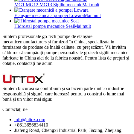
MG1 MG12 MG13 Sigiliu mecanic
Mai mult
Etanșare mecanică a pompei Lowara
Mai mult
Hidrostal pompa mecanice Seal
Mai mult
Suntem profesionale go-tech pompe de etanșare
mecanicemanufacturers și furnizori în China, specializata in
furnizarea de produse de înaltă calitate, cu preț scăzut. Vă invităm
călduros să cumpărați pompe personalizate go-tech sigilii mecanice
fabricate în China aici de la fabrica noastră. Pentru lista de prețuri și
cotație, contactați-ne acum.
Suntem bucuroși să contribuim și să facem parte dintr-o industrie
responsabilă și sigură, care lucrează pentru a construi o lume mai
bună și un viitor mai sigur.
Contactaţi-ne
info@uttox.com
+8613656834410
Jiafeng Road, Chengxi Industrial Park, Jiaxing, Zhejiang