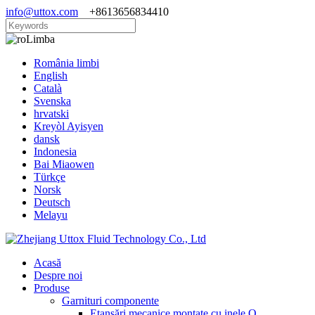
info@uttox.com
+8613656834410
Limba
România limbi
English
Català
Svenska
hrvatski
Kreyòl Ayisyen
dansk
Indonesia
Bai Miaowen
Türkçe
Norsk
Deutsch
Melayu
Acasă
Despre noi
Produse
Garnituri componente
Etanșări mecanice montate cu inele O