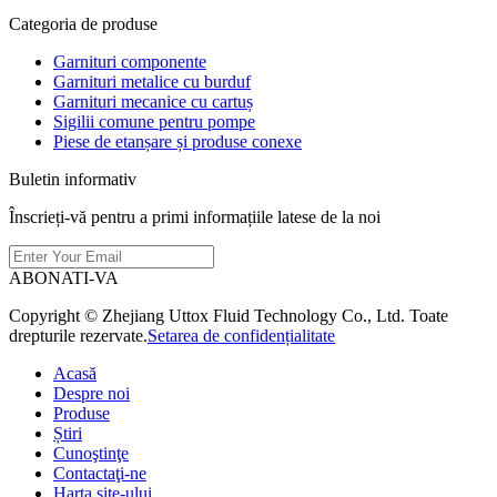
Categoria de produse
Garnituri componente
Garnituri metalice cu burduf
Garnituri mecanice cu cartuș
Sigilii comune pentru pompe
Piese de etanșare și produse conexe
Buletin informativ
Înscrieți-vă pentru a primi informațiile latese de la noi
ABONATI-VA
Copyright © Zhejiang Uttox Fluid Technology Co., Ltd. Toate
drepturile rezervate.
Setarea de confidențialitate
Acasă
Despre noi
Produse
Știri
Cunoştinţe
Contactaţi-ne
Harta site-ului