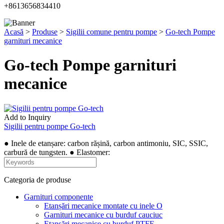
+8613656834410
Acasă
>
Produse
>
Sigilii comune pentru pompe
>
Go-tech Pompe
garnituri mecanice
Go-tech Pompe garnituri
mecanice
Add to Inquiry
Sigilii pentru pompe Go-tech
● Inele de etanșare: carbon rășină, carbon antimoniu, SIC, SSIC,
carbură de tungsten. ● Elastomer:
Categoria de produse
Garnituri componente
Etanșări mecanice montate cu inele O
Garnituri mecanice cu burduf cauciuc
Etanșări mecanice cu burduf PTFE