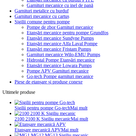
Garnituri mecanice cu inel de pană
Garnituri metalice cu burduf
Garnituri mecanice cu cartuș
Sigilii comune pentru pompe
Pompe de zbor Garnituri mecanice
Etanșări mecanice pentru pompe Grundfos
Etanșări mecanice Sundyne Pumps
Etanșări mecanice Alfa Laval Pompe
Etanșări mecanice Fristam Pumps
Garnituri mecanice Wilo-EMU Pumps
Hidrostal Pompe Etanșări mecanice
Etansări mecanice Lowara Pumps
Pompe APV Garnituri mecanice
Go-tech Pompe garnituri mecanice
Piese de etanșare și produse conexe
Ultimele produse
Sigilii pentru pompe Go-tech
Mai mult
2100 2100 K Sigiliu mecanic
Mai mult
Etanșare mecanică APV
Mai mult